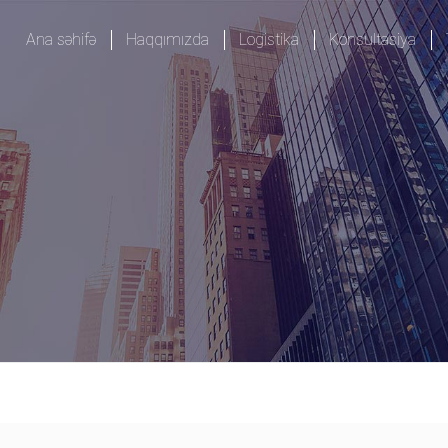
Ana səhifə
Haqqımızda
Logistika
Konsultasiya
Metrologiya və standartlaşd
Nəqliyyat və log
Qida təhlükəsizliyi
Logistika həllər
Təlimlər
İdxal
İş yeri gigiyena
İxrac
İş prosesinin təşkili
Təkrar ixrac