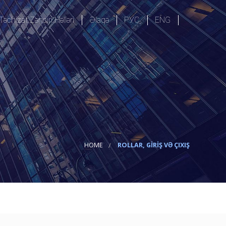
Təchizat Zənciri Həlləri
Əlaqə
РУС
ENG
ırma
istika
Əhatə dairəsi
i
Məsuliyyət
Rollar, Giriş və Çıxış
Siyasət və ya Prosedur
HOME
ROLLAR, GIRIŞ VƏ ÇIXIŞ