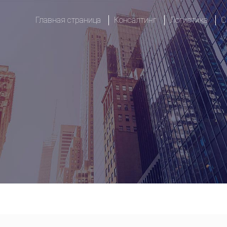
Главная страница
Консалтинг
Логистика
С
Метрология и стандартизац
Транспорт и 
Тренинги
Логистическ
Пищевая безопасность
Импорт
Гигиена рабочего места
Экспорт
Организация рабочего проц
Реэкспорт