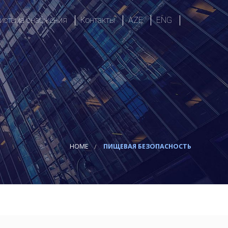
истема снабжения
Контакты
AZE
ENG
ия
логистика
Сфера
ие решения
Ответственность
Роли, ввод и вывод
Политика или процедура
есса
HOME
ПИЩЕВАЯ БЕЗОПАСНОСТЬ