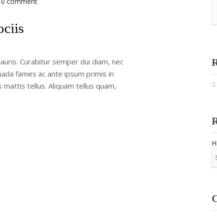
0 comment
ociis
mauris. Curabitur semper dui diam, nec
R
ada fames ac ante ipsum primis in
s mattis tellus. Aliquam tellus quam,
Н
С