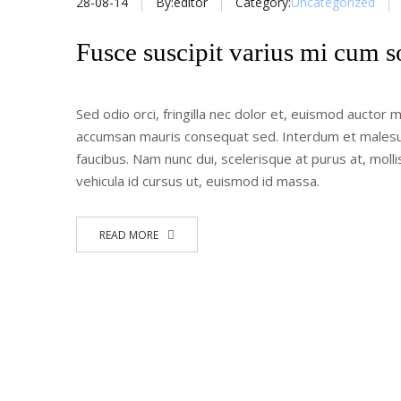
28-08-14
By:editor
Category:
Uncategorized
Fusce suscipit varius mi cum s
Sed odio orci, fringilla nec dolor et, euismod auctor 
accumsan mauris consequat sed. Interdum et malesu
faucibus. Nam nunc dui, scelerisque at purus at, molli
vehicula id cursus ut, euismod id massa.
READ MORE