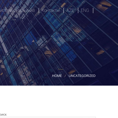
истема снабжения
Контакты
AZE
ENG
ия
логистика
Сфера
ие решения
Ответственность
Роли, ввод и вывод
Политика или процедура
есса
HOME
UNCATEGORIZED
оиск