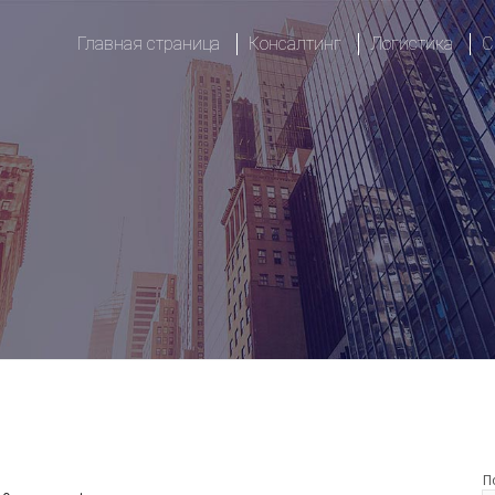
Главная страница
Консалтинг
Логистика
С
Метрология и стандартизац
Транспорт и 
Тренинги
Логистическ
Пищевая безопасность
Импорт
Гигиена рабочего места
Экспорт
Организация рабочего проц
Реэкспорт
П